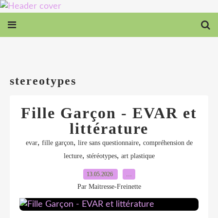
stereotypes
Fille Garçon - EVAR et
littérature
,
,
,
evar
fille garçon
lire sans questionnaire
compréhension de
,
,
lecture
stéréotypes
art plastique
13.05.2026
…
Par Maitresse-Freinette