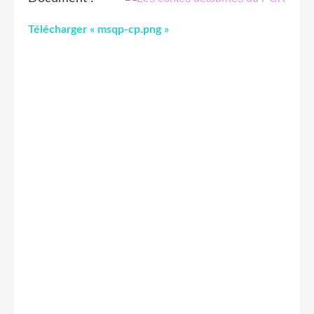
Télécharger « msqp-cp.png »