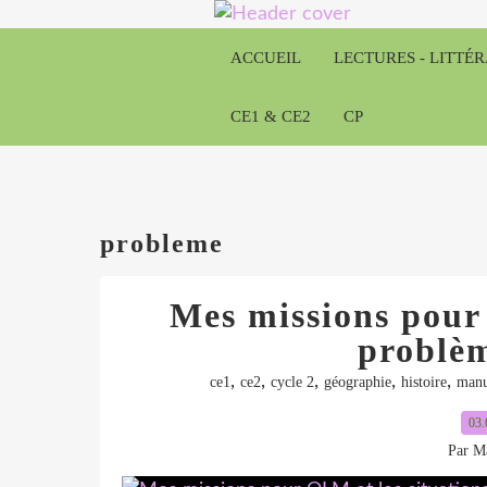
ACCUEIL
LECTURES - LITTÉ
CE1 & CE2
CP
probleme
Mes missions pour 
problè
,
,
,
,
,
ce1
ce2
cycle 2
géographie
histoire
manu
03.
Par Ma