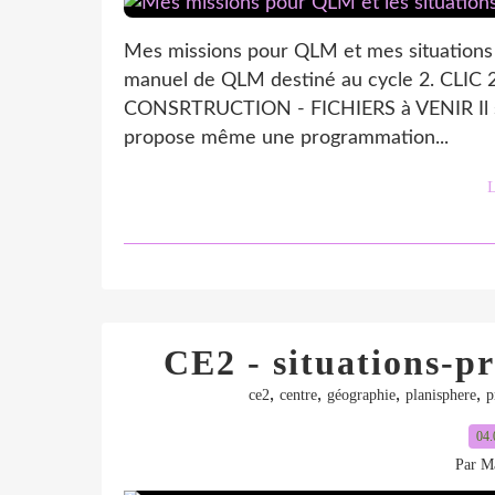
Mes missions pour QLM et mes situations p
manuel de QLM destiné au cycle 2. CLI
CONSRTRUCTION - FICHIERS à VENIR Il s'a
propose même une programmation...
L
CE2 - situations-p
,
,
,
,
ce2
centre
géographie
planisphere
p
04.
Par Ma