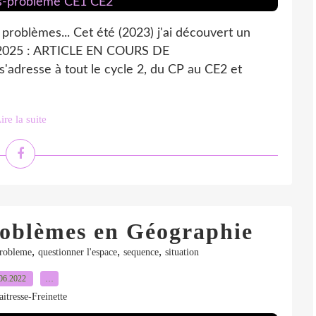
roblèmes... Cet été (2023) j'ai découvert un
C 2025 : ARTICLE EN COURS DE
dresse à tout le cycle 2, du CP au CE2 et
ire la suite
roblèmes en Géographie
,
,
,
robleme
questionner l'espace
sequence
situation
06.2022
…
itresse-Freinette