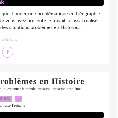
u questionner une problématique en Géographie
e vous avez présenté le travail colossal réalisé
les situations problèmes en Histoire....
ire la suite
roblèmes en Histoire
,
,
,
e
questionner le monde
situation
situation problème
05.2022
…
itresse-Freinette