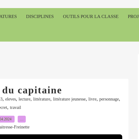
RATURES
DISCIPLINES
OUTILS POUR LA CLASSE
PROJ
 du capitaine
,
,
,
,
,
,
,
e3
eleves
lecture
littérature
littérature jeunesse
livre
personnage
,
ecret
travail
04.2024
…
itresse-Freinette