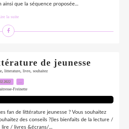
 ainsi que la séquence proposée...
ire la suite
ttérature de jeunesse
,
,
,
re
litterature
livre
souhaitez
02.2022
…
itresse-Freinette
tes fan de littérature jeunesse ? Vous souhaitez
haitez des conseils ?(les bienfaits de la lecture /
lire / livres &écrans/...