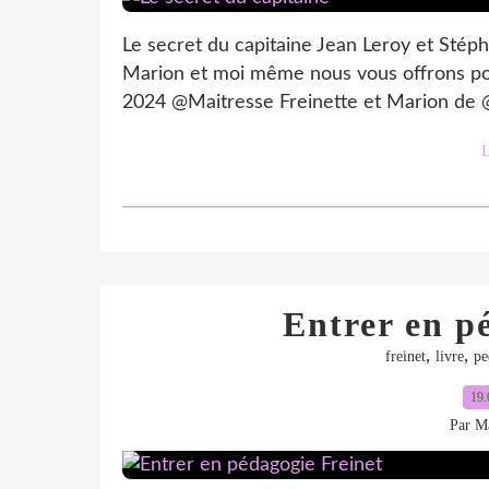
Le secret du capitaine Jean Leroy et Stép
Marion et moi même nous vous offrons pour 
2024 @Maitresse Freinette et Marion de @L
L
Entrer en p
,
,
freinet
livre
pe
19.
Par Ma