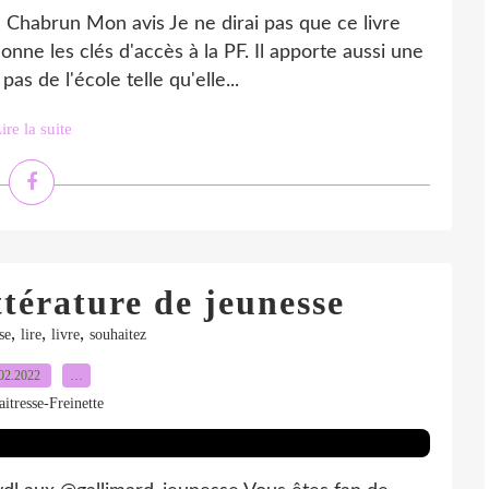
 Chabrun Mon avis Je ne dirai pas que ce livre
nne les clés d'accès à la PF. Il apporte aussi une
s de l'école telle qu'elle...
ire la suite
ttérature de jeunesse
,
,
,
se
lire
livre
souhaitez
02.2022
…
itresse-Freinette