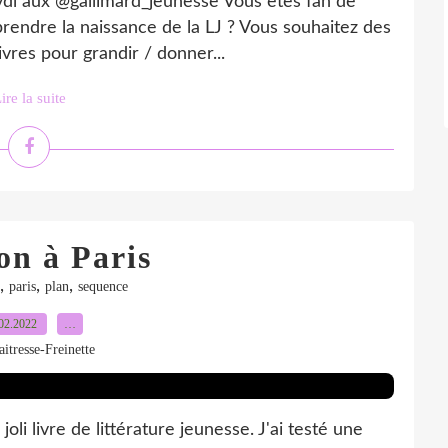
vdl aux @gallimard_jeunesse Vous êtes fan de
rendre la naissance de la LJ ? Vous souhaitez des
livres pour grandir / donner...
ire la suite
on à Paris
,
,
,
paris
plan
sequence
02.2022
…
itresse-Freinette
oli livre de littérature jeunesse. J'ai testé une