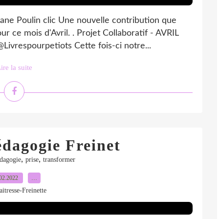
hane Poulin clic Une nouvelle contribution que
ce mois d'Avril. . Projet Collaboratif - AVRIL
ivrespourpetiots Cette fois-ci notre...
ire la suite
édagogie Freinet
,
,
dagogie
prise
transformer
02.2022
…
itresse-Freinette