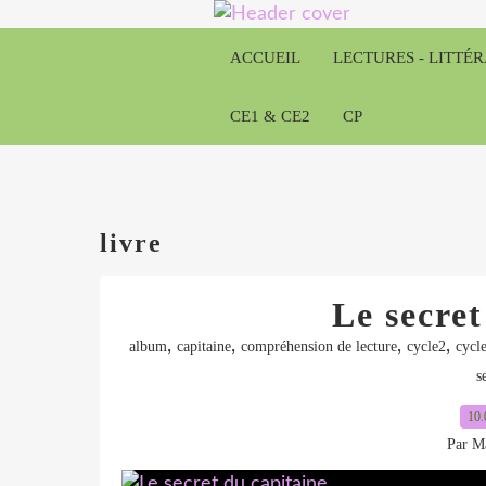
ACCUEIL
LECTURES - LITTÉ
CE1 & CE2
CP
livre
Le secret
,
,
,
,
album
capitaine
compréhension de lecture
cycle2
cycl
s
10.
Par Ma