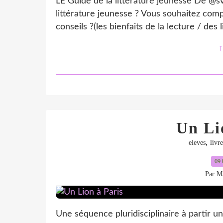
LE Guide de la littérature jeunesse De @s
littérature jeunesse ? Vous souhaitez comp
conseils ?(les bienfaits de la lecture / des 
L
Un Li
,
eleves
livre
09.
Par Ma
Une séquence pluridisciplinaire à partir un j