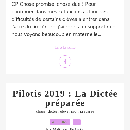
CP Chose promise, chose due ! Pour
continuer dans mes réflexions autour des
difficultés de certains élèves à entrer dans
l'acte du lire-écrire, j'ai repris un support que
nous voyons beaucoup en maternelle...
Lire la suite
Pilotis 2019 : La Dictée
préparée
,
,
,
,
classe
dictee
eleve
mot
preparee
28.10.2022
…
Par Maitresse-Freinette