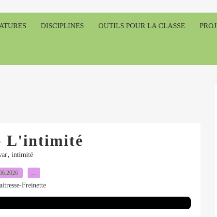
RATURES
DISCIPLINES
OUTILS POUR LA CLASSE
PROJ
 L'intimité
,
var
intimité
06.2026
…
itresse-Freinette