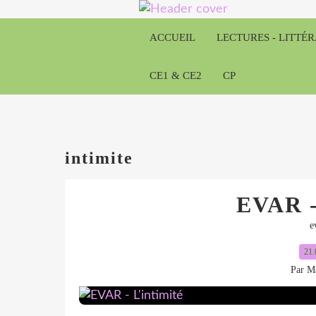
ACCUEIL
LECTURES - LITTÉ
CE1 & CE2
CP
intimite
EVAR -
e
21.
Par Ma