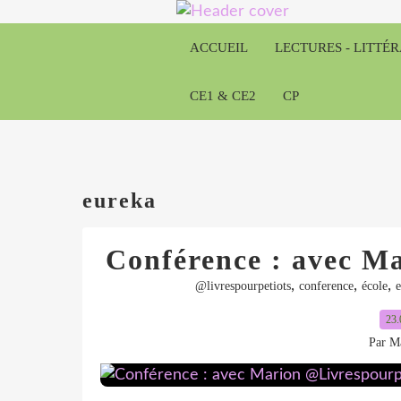
ACCUEIL
LECTURES - LITTÉ
CE1 & CE2
CP
eureka
Conférence : avec M
,
,
,
@livrespourpetiots
conference
école
e
23.
Par Ma