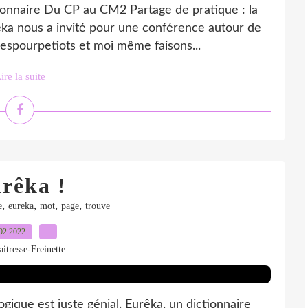
tionnaire Du CP au CM2 Partage de pratique : la
ka nous a invité pour une conférence autour de
respourpetiots et moi même faisons...
ire la suite
rêka !
,
,
,
,
e
eureka
mot
page
trouve
02.2022
…
itresse-Freinette
gique est juste génial. Eurêka, un dictionnaire