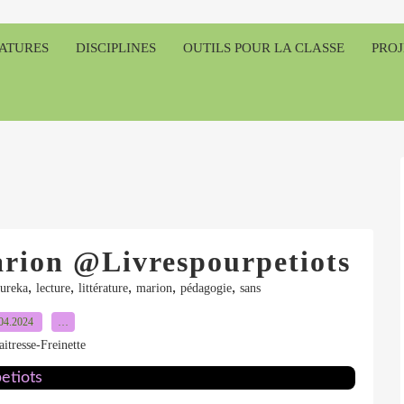
RATURES
DISCIPLINES
OUTILS POUR LA CLASSE
PROJ
arion @Livrespourpetiots
,
,
,
,
,
ureka
lecture
littérature
marion
pédagogie
sans
04.2024
…
itresse-Freinette