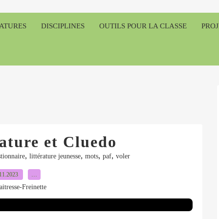
RATURES
DISCIPLINES
OUTILS POUR LA CLASSE
PROJ
rature et Cluedo
,
,
,
,
stionnaire
littérature jeunesse
mots
paf
voler
11.2023
…
itresse-Freinette