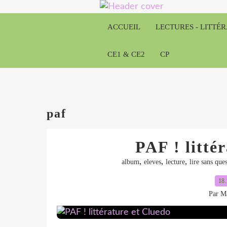
ACCUEIL
LECTURES - LITTÉ
CE1 & CE2
CP
paf
PAF ! litté
,
,
,
album
eleves
lecture
lire sans que
18.
Par Ma