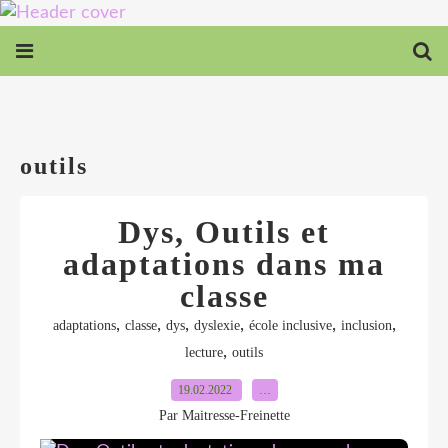
outils
Dys, Outils et
adaptations dans ma
classe
,
,
,
,
,
,
adaptations
classe
dys
dyslexie
école inclusive
inclusion
,
lecture
outils
19.02.2022
…
Par Maitresse-Freinette