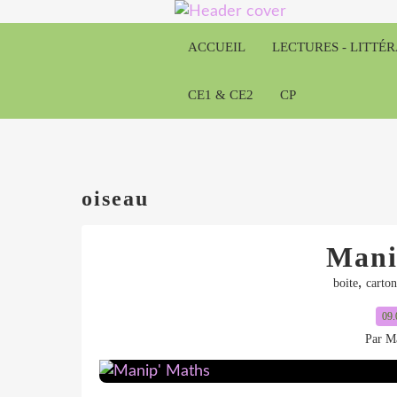
ACCUEIL
LECTURES - LITTÉ
CE1 & CE2
CP
oiseau
Mani
,
boite
carton
09.
Par Ma