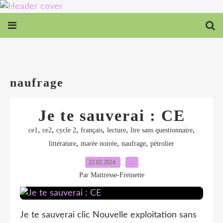
naufrage
Je te sauverai : CE
,
,
,
,
,
,
ce1
ce2
cycle 2
français
lecture
lire sans questionnaire
,
,
,
littérature
marée noirée
naufrage
pétrolier
22.02.2024
…
Par Maitresse-Freinette
Je te sauverai clic Nouvelle exploitation sans