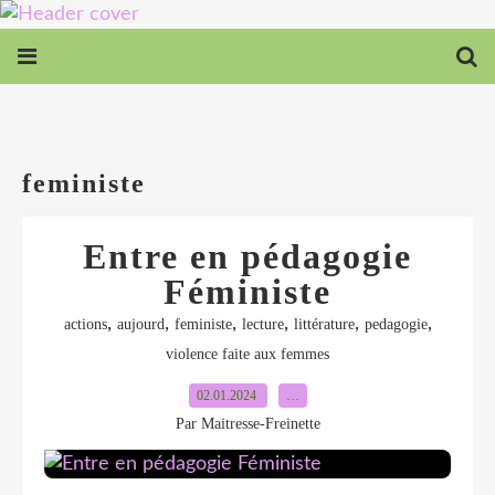
feministe
Entre en pédagogie
Féministe
,
,
,
,
,
,
actions
aujourd
feministe
lecture
littérature
pedagogie
violence faite aux femmes
02.01.2024
…
Par Maitresse-Freinette